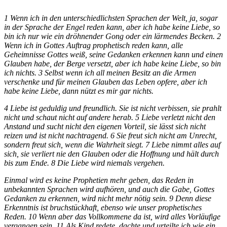
1 Wenn ich in den unterschiedlichsten Sprachen der Welt, ja, sogar
in der Sprache der Engel reden kann, aber ich habe keine Liebe, so
bin ich nur wie ein dröhnender Gong oder ein lärmendes Becken. 2
Wenn ich in Gottes Auftrag prophetisch reden kann, alle
Geheimnisse Gottes weiß, seine Gedanken erkennen kann und einen
Glauben habe, der Berge versetzt, aber ich habe keine Liebe, so bin
ich nichts. 3 Selbst wenn ich all meinen Besitz an die Armen
verschenke und für meinen Glauben das Leben opfere, aber ich
habe keine Liebe, dann nützt es mir gar nichts.
4 Liebe ist geduldig und freundlich. Sie ist nicht verbissen, sie prahlt
nicht und schaut nicht auf andere herab. 5 Liebe verletzt nicht den
Anstand und sucht nicht den eigenen Vorteil, sie lässt sich nicht
reizen und ist nicht nachtragend. 6 Sie freut sich nicht am Unrecht,
sondern freut sich, wenn die Wahrheit siegt. 7 Liebe nimmt alles auf
sich, sie verliert nie den Glauben oder die Hoffnung und hält durch
bis zum Ende. 8 Die Liebe wird niemals vergehen.
Einmal wird es keine Prophetien mehr geben, das Reden in
unbekannten Sprachen wird aufhören, und auch die Gabe, Gottes
Gedanken zu erkennen, wird nicht mehr nötig sein. 9 Denn diese
Erkenntnis ist bruchstückhaft, ebenso wie unser prophetisches
Reden. 10 Wenn aber das Vollkommene da ist, wird alles Vorläufige
vergangen sein. 11 Als Kind redete, dachte und urteilte ich wie ein