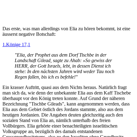
Das erste, was man allerdings von Elia zu hören bekommt, ist eine
äusserst negative Botschaft:
1.Könige 17,1
"Elia, der Prophet aus dem Dorf Tischbe in der
Landschaft Gilead, sagte zu Ahab: »So gewiss der
HERR, der Gott Israels, lebt, in dessen Dienst ich
stehe: In den nächsten Jahren wird weder Tau noch
Regen fallen, bis ich es befehle!"
Ein krasser Auftritt, quasi aus dem Nichts heraus. Natürlich fragt
man sich da, wie denn der unbekannte Elia aus dem Kaff Tischebe
überhaupt vor den König treten konnte. Auf Grund der näheren
Bezeichnung "Tischbe Gileads", kann angenommen werden, dass
Elia aus dem Gebiet östlich des Jordans stammte, also aus dem
heutigen Jordanien. Die Angaben deuten gleichzeitig auch den
sozialen Stand von Elia an, nämlich unterhalb des freien
Vollbürgers. Elia gehörte
einer benachteiligten israelitischen
Volksgruppe an, bezüglich des damals entstandenen
Grossgrundbesitztums, also zu den Israeliten ohne Grundbesitz.