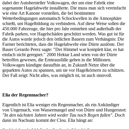
dabei der Autohersteller Volkswagen, der um eine Fabrik eine
sogenannte Hagelabwehr installierte. Die muss man sich vereinfacht
wie eine Art Kanone vorstellen, die bei bestimmten
Wetterbedingungen automatisch Schockwellen in die Atmosphäre
schießt, um Hagelbildung zu verhindern. Auf diese Weise sollen die
450.000 Fahrzeuge, die hier pro Jahr entstehen und außerhalb der
Fabrik parken, vor Hagelschäden geschützt werden. Was gut ist für
die Autos wurde jedoch den örtlichen Bauern zum Verhängnis: Die
Farmer berichteten, dass die Hagelabwehr eine Dürre auslöste. Der
Bauer Gerardo Perez sagte: "Der Himmel war komplett klar, es hat
einfach nicht geregnet." 2000 Hektar Land seien von der Dürre
betroffen gewesen, die Ernteausfälle gehen in die Millionen.
Volkswagen kündigte daraufhin an, in Zukunft Netze über die
geparkten Autos zu spannen, um sie vor Hagelkörnern zu schützen.
Der Fall zeigt: Nicht alles, was möglich ist, ist auch sinnvoll.
Elia der Regenmacher?
Eigentlich ist Elia weniger ein Regenmacher, als ein Ankündiger
von Ungemach, von Wassermangel und von Dürre und Hungersnot:
"In den nächsten Jahren wird weder Tau noch Regen fallen". Doch
dann im Nachsatz kommt der Clou. Elia hängt an: