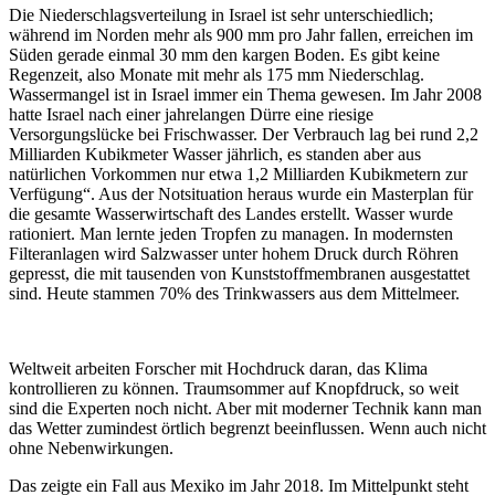
Die Niederschlagsverteilung in Israel ist sehr unterschiedlich;
während im Norden mehr als 900 mm pro Jahr fallen, erreichen im
Süden gerade einmal 30 mm den kargen Boden. Es gibt keine
Regenzeit, also Monate mit mehr als 175 mm Niederschlag.
Wassermangel ist in Israel immer ein Thema gewesen. I
m Jahr 2008
hatte Israel nach einer jahrelangen Dürre eine riesige
Versorgungslücke bei Frischwasser. Der Verbrauch lag bei rund 2,2
Milliarden Kubikmeter Wasser jährlich, es standen aber aus
natürlichen Vorkommen nur etwa 1,2 Milliarden Kubikmetern zur
Verfügung“. Aus der Notsituation heraus wurde ein Masterplan für
die gesamte Wasserwirtschaft des Landes erstellt. Wasser wurde
rationiert. Man lernte jeden Tropfen zu managen. In modernsten
Filteranlagen wird Salzwasser unter hohem Druck durch Röhren
gepresst, die mit tausenden von Kunststoffmembranen ausgestattet
sind. Heute stammen 70% des Trinkwassers aus dem Mittelmeer.
Weltweit arbeiten Forscher mit Hochdruck daran, das Klima
kontrollieren zu können. Traumsommer auf Knopfdruck, so weit
sind die Experten noch nicht. Aber mit moderner Technik kann man
das Wetter zumindest örtlich begrenzt beeinflussen. Wenn auch nicht
ohne Nebenwirkungen.
Das zeigte ein Fall aus Mexiko im Jahr 2018. Im Mittelpunkt steht