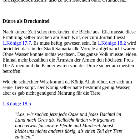
Dürre als Druckmittel
Nach kurzer Zeit schon trockneten die Bäche aus. Elia musste diese
Erfahrung selber machen am Bach Krit, der zum Jordan fliesst
1.Könige 17,7
. Es muss heftig gewesen sein. In
1.Könige 18,2
wird
berichtet, dass in der Stadt Samaria alle Vorräte aufgebraucht waren.
Ohne Wasser konnte nichts wachsen. Das ganze Volk musste leiden.
Einmal mehr bezahlten die Ärmsten der Armen den höchsten Preis.
Die Armen und die Kinder waren von der Dürre sicher am meisten
betroffen.
Wie ein schlechter Witz kommt da König Ahab rüber, der sich um
seine Tiere sorgt. Der König selber hatte bestimmt genug Wasser,
aber es gab nicht genügend Nahrung für die Tiere.
1.Könige 18,5
"Los, wir suchen jetzt jede Oase und jedes Bachtal im
Land nach Gras ab. Vielleicht finden wir irgendwo
noch etwas für unsere Pferde und Maulesel. Sonst
bleibt uns nichts anderes übrig, als einen Teil der Tiere
zu töten."