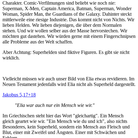
Charakter.
Comic-Verfilmungen sind beliebt wie noch nie:
Superman, X-Men, Captain America, Batman, Superman, Wonder
Woman, Spider Man, the Guardians of the Galaxy. Dahinter steckt
mittlerweile eine riesige Industrie. Das kommt nicht von Nichts. Wir
lieben Helden. Wir lieben diejenigen, die über dem Normalen
stehen. Und wir wollen selber aus der Masse hervorstechen. Wir
möchten gut dastehen. Wir würden gerne mit einem Fingerschnipsen
alle Probleme aus der Welt schaffen.
Aber Achtung: Superhelden sind fiktive Figuren. Es gibt sie nicht
wirklich.
Vielleicht müssen wir auch unser Bild von Elia etwas revidieren. Im
Neuen Testament jedenfalls wird Elia nicht als Superheld dargestellt.
Jakobus 5,17+18
"Elia war auch nur ein Mensch wie wir."
Im Griechischen steht hier das Wort "gleichartig". Ein Mensch
gleich geartet wie wir. "Ein Mensch wie du und ich", also nichts
Besonderes, kein Superheld, sondern ein Mensch aus Fleisch und
Blut, einer mit Zweifel und Ängsten. Einer mit Schwächen und
Fehlern.